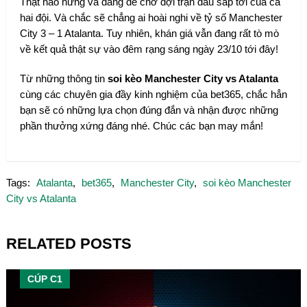
Thật hào hứng và đáng để chờ đợi trận đấu sắp tới của cả
hai đội. Và chắc sẽ chẳng ai hoài nghi về tỷ số Manchester
City 3 – 1 Atalanta. Tuy nhiên, khán giá vẫn đang rất tò mò
về kết quả thật sự vào đêm rạng sáng ngày 23/10 tới đây!
Từ những thông tin
soi kèo Manchester City vs Atalanta
cùng các chuyên gia đầy kinh nghiệm của bet365, chắc hẳn
bạn sẽ có những lựa chọn đúng đắn và nhận được những
phần thưởng xứng đáng nhé. Chúc các bạn may mắn!
Tags:
Atalanta
,
bet365
,
Manchester City
,
soi kèo Manchester
City vs Atalanta
RELATED POSTS
CÚP C1