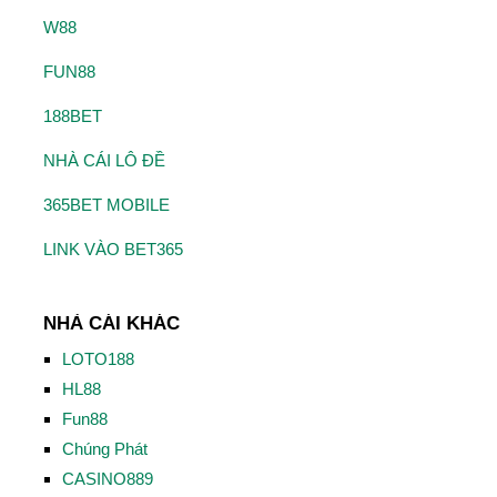
W88
FUN88
188BET
NHÀ CÁI LÔ ĐỀ
365BET MOBILE
LINK VÀO BET365
NHÀ CÁI KHÁC
LOTO188
HL88
Fun88
Chúng Phát
CASINO889