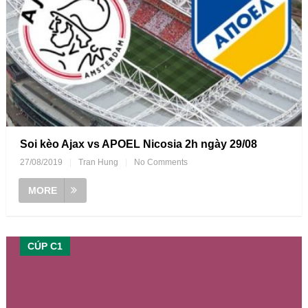
Soi kèo Ajax vs APOEL Nicosia 2h ngày 29/08
27/08/2019
|
Tran Hung
|
No Comments
MORE
CÚP C1