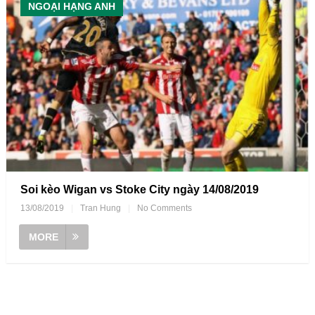
NGOẠI HẠNG ANH
Soi kèo Wigan vs Stoke City ngày 14/08/2019
13/08/2019
|
Tran Hung
|
No Comments
MORE