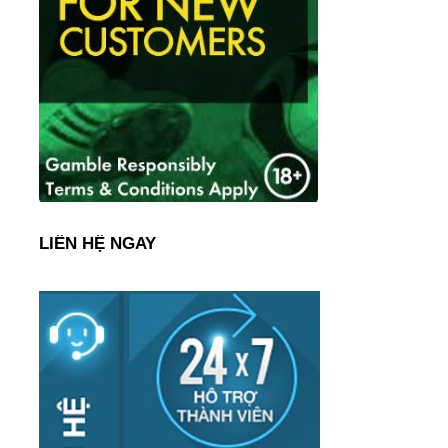
LIÊN HỆ NGAY