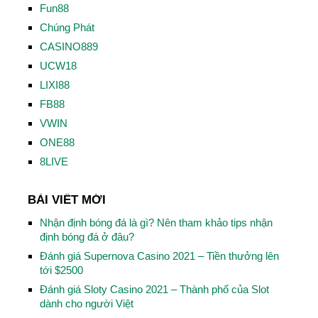
Fun88
Chúng Phát
CASINO889
UCW18
LIXI88
FB88
VWIN
ONE88
8LIVE
BÀI VIẾT MỚI
Nhận định bóng đá là gì? Nên tham khảo tips nhận
định bóng đá ở đâu?
Đánh giá Supernova Casino 2021 – Tiền thưởng lên
tới $2500
Đánh giá Sloty Casino 2021 – Thành phố của Slot
dành cho người Việt