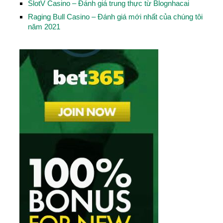
SlotV Casino – Đánh giá trung thực từ Blognhacai
Raging Bull Casino – Đánh giá mới nhất của chúng tôi
năm 2021