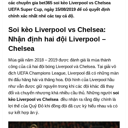
các chuyên gia bet365 soi kèo Liverpool vs Chelsea
UEFA Super Cup, ngày 15/08/2019 để có quyết định
chính xác nhất nhé các tay cá độ.
Soi kèo Liverpool vs Chelsea:
Nhận định hai đội Liverpool –
Chelsea
Mùa giải năm 2018 – 2019 được đánh giá là mùa thành
công của cả hai đội bóng Liverpool và Chelsea. Tại giải vô
địch UEFA Champions League, Liverpool đã có những màn
thi đấu hăng hái và thăng hoa. Đội hình của Liverpool hầu
như vẫn được giữ nguyên trong khi các đội khác đã thay
đổi và chuyển nhượng khá nhiều cầu thủ. Những người
soi
kèo Liverpool vs Chelsea
đều nhận ra rằng đây chính là
lợi thế của Quỷ Đỏ khi đồng đội đã cực kỳ hiểu nhau và có
sự kết hợp ăn ý.