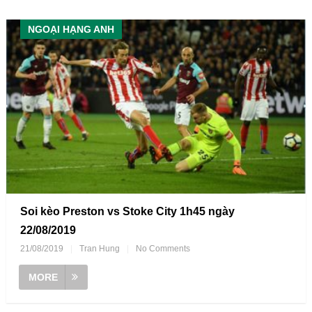
NGOẠI HẠNG ANH
Soi kèo Preston vs Stoke City 1h45 ngày
22/08/2019
21/08/2019
|
Tran Hung
|
No Comments
MORE