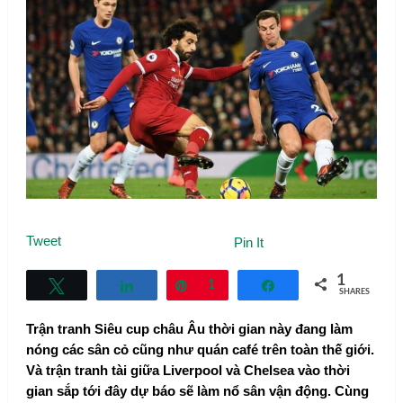
Tweet
Pin It
1
Tweet
Share
Pin
1
Share
SHARES
Trận tranh Siêu cup châu Âu thời gian này đang làm
nóng các sân cỏ cũng như quán café trên toàn thế giới.
Và trận tranh tài giữa Liverpool và Chelsea vào thời
gian sắp tới đây dự báo sẽ làm nổ sân vận động. Cùng