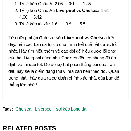
Tỷ lệ kèo Châu Á: 2.05 0:1 1.85
Tỷ lệ kèo Châu Âu
Liverpool vs Chelsea
: 1.61
4.06 5.42
Tỷ lệ kèo tài xỉu: 1.6 3.9 5.5
Từ những nhận định
soi kèo Liverpool vs Chelsea
trên
đây, hẳn các bạn đã tự có cho mình kết quả bắt cược tốt
nhất. Hãy tìm hiểu thêm về các đội để hiểu được lối chơi
của họ. Liverpool cũng như Chelsea đều có phong độ ổn
định và thi đấu tốt. Do đó sự bất phân thắng bại của trận
đấu này sẽ là điểm đáng thú vị mà bạn nên theo dõi. Quan
trọng nhất, hãy đưa ra dự đoán chính xác nhất của bạn để
thắng lớn nhé !
Tags:
Chelsea
,
Liverpool
,
soi kèo bóng đa
RELATED POSTS