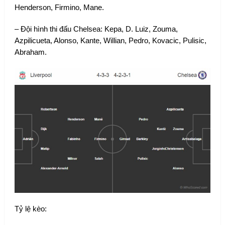
Henderson, Firmino, Mane.
– Đội hình thi đấu Chelsea: Kepa, D. Luiz, Zouma,
Azpilicueta, Alonso, Kante, Willian, Pedro, Kovacic, Pulisic,
Abraham.
Tỷ lệ kèo: