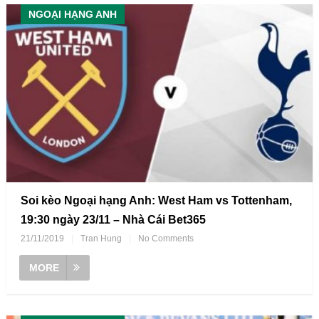
NGOẠI HẠNG ANH
Soi kèo Ngoại hạng Anh: West Ham vs Tottenham,
19:30 ngày 23/11 – Nhà Cái Bet365
21/11/2019
|
Tran Hung
|
No Comments
MORE