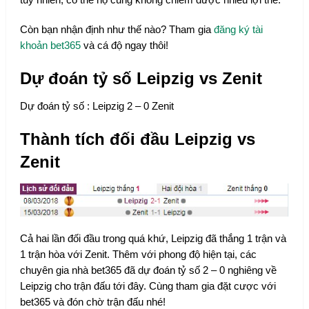
Còn bạn nhận định như thế nào? Tham gia
đăng ký tài
khoản bet365
và cá độ ngay thôi!
Dự đoán tỷ số Leipzig vs Zenit
Dự đoán tỷ số : Leipzig 2 – 0 Zenit
Thành tích đối đầu Leipzig vs
Zenit
Cả hai lần đối đầu trong quá khứ, Leipzig đã thắng 1 trận và
1 trận hòa với Zenit. Thêm với phong độ hiện tại, các
chuyên gia nhà bet365 đã dự đoán tỷ số 2 – 0 nghiêng về
Leipzig cho trận đấu tới đây. Cùng tham gia đặt cược với
bet365 và đón chờ trận đấu nhé!