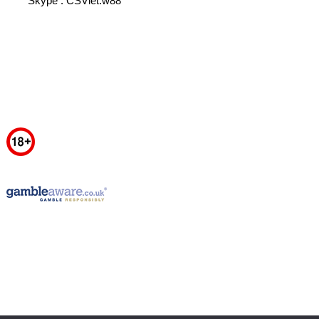
Skype : CSViet.w88