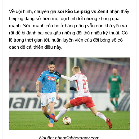
Về đội hình, chuyên gia
soi kèo Leipzig vs Zenit
nhận thấy
Leipzig đang sở hữu một đội hình tốt nhưng không quá
mạnh. Sức mạnh của họ ở hàng công vẫn còn khá yếu và
rất dễ bị đánh bại nếu gặp những đối thủ nhiều kỹ thuật. Có
lẽ trong thời gian tới, huấn luyện viên của đội bóng sẽ có
cách để cải thiện điều này.
Nguồn: nhandinhhomnay.com