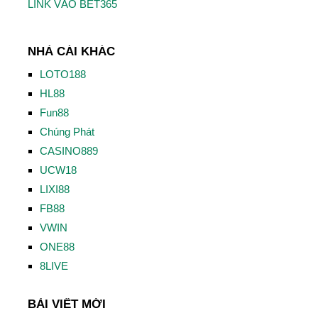
LINK VÀO BET365
NHÀ CÁI KHÁC
LOTO188
HL88
Fun88
Chúng Phát
CASINO889
UCW18
LIXI88
FB88
VWIN
ONE88
8LIVE
BÀI VIẾT MỚI