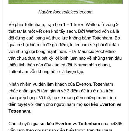
Nguồn: foxesofleicester.com
Về phía Tottenham, trận hòa 1 – 1 trước Watford ở vòng 9
thật sự là một vết đen khó tẩy sạch. Bởi Watford vốn đã là
đội đứng cuối bảng và thực lực không bằng Tottenham. Bỏ
qua cơ hội hiếm có để gỡ điểm,Tottenham sẽ phải đối đầu
với những đội bóng mạnh hơn. HLV Mauricio Pochettino
vẫn chưa đưa ra bất kỳ lời bình luận nào về những trận đấu
thiếu tinh thần gần đây của cả đội. Nhưng nhìn chung,
Tottenham vẫn không hề lơ là luyện tập.
Nhận nhiệm vụ đến làm khách của Everton, Tottenham
chắc chắn quyết tâm giành về 3 điểm để trụ ở nửa trên
bảng xếp hạng. Vì thế, họ sẽ mang đến những màn trình
diễn tuyệt vời dành cho người hâm mộ
soi kèo Everton vs
Tottenham
.
Các chuyên gia
soi kèo Everton vs Tottenham
nhà bet365
vẫn luôn theo dõi sát sao diễn biến trước trận đấu giữa