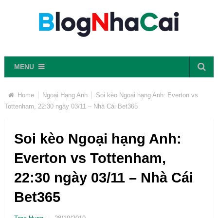
MENU
Home
Ngoại Hạng Anh
Soi kèo Ngoại hạng Anh: Everton vs
Tottenham, 22:30 ngày 03/11 – Nhà Cái Bet365
Soi kèo Ngoại hạng Anh:
Everton vs Tottenham,
22:30 ngày 03/11 – Nhà Cái
Bet365