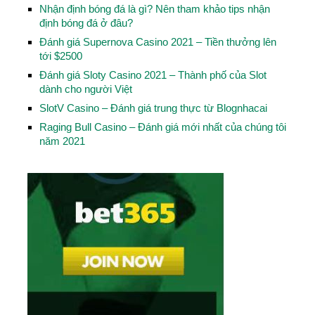
Nhận định bóng đá là gì? Nên tham khảo tips nhận
định bóng đá ở đâu?
Đánh giá Supernova Casino 2021 – Tiền thưởng lên
tới $2500
Đánh giá Sloty Casino 2021 – Thành phố của Slot
dành cho người Việt
SlotV Casino – Đánh giá trung thực từ Blognhacai
Raging Bull Casino – Đánh giá mới nhất của chúng tôi
năm 2021