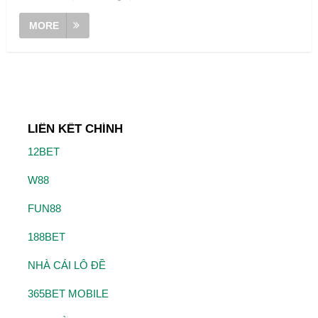
MORE
LIÊN KẾT CHÍNH
12BET
W88
FUN88
188BET
NHÀ CÁI LÔ ĐỀ
365BET MOBILE