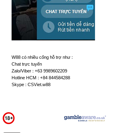
W88 có nhiều cổng hỗ trợ như :
Chat trực tuyến
Zalo/Viber : +63 9989602209
Hotline HCM : +84 844584288
Skype : CSViet.w88