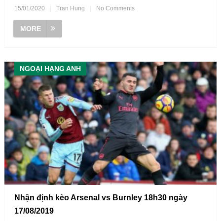
15/01/2020
|
Tran Hung
|
No Comments
MORE
NGOẠI HẠNG ANH
Nhận định kèo Arsenal vs Burnley 18h30 ngày
17/08/2019