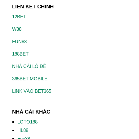
LIÊN KẾT CHÍNH
12BET
W88
FUN88
188BET
NHÀ CÁI LÔ ĐỀ
365BET MOBILE
LINK VÀO BET365
NHÀ CÁI KHÁC
LOTO188
HL88
Fun88