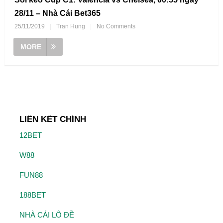
28/11 – Nhà Cái Bet365
25/11/2019
|
Tran Hung
|
No Comments
MORE
LIÊN KẾT CHÍNH
12BET
W88
FUN88
188BET
NHÀ CÁI LÔ ĐỀ