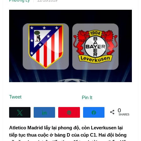
Phương Ly
|
12/10/2019
Tweet
Pin It
0
Tweet
Share
Pin
Share
SHARES
Atletico Madrid lấy lại phong độ, còn Leverkusen lại
tiếp tục thua cuộc ở bảng D của cúp C1. Hai đội bóng