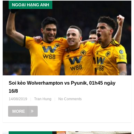
NGOẠI HẠNG ANH
Soi kèo Wolverhampton vs Pyunik, 01h45 ngày
16/8
14/08/2019
|
Tran Hung
|
No Comments
MORE