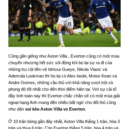
Cũng gần giống như Aston Villa , Everton cũng có một mùa
chuyển nhượng hết sức sôi động khi bù lại sự ra đi của
những trụ cột tiền vệ Idrissa Gueye, Nikola Vlasic và
Ademola Lookman thì họ lại có Alex Iwobi, Moise Kean và
Andre Gomes, những cầu thủ với khả năng vượt trội và
phong độ tốt nhất cho đến thời điểm hiện tại. Với sự cải tổ
đầy tính toán này thì Everton chắc chắn sẽ có một mùa giải
ngoại hạng Anh mang đến nhiều bất ngờ cho đối thủ cũng
như dân
soi kèo Aston Villa vs Everton
.
Ở 10 trận bóng gần đây nhất, Aston Villa thắng 1 trận, hòa 3
trận và thua 6 trận. Còn Everton thắng 5 trận, hòa 4 trận và