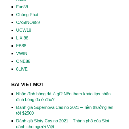
Fun88
Chúng Phát
CASINO889
UCW18
LIXI88
FB88
VWIN
ONE88
8LIVE
BÀI VIẾT MỚI
Nhận định bóng đá là gì? Nên tham khảo tips nhận
định bóng đá ở đâu?
Đánh giá Supernova Casino 2021 – Tiền thưởng lên
tới $2500
Đánh giá Sloty Casino 2021 – Thành phố của Slot
dành cho người Việt