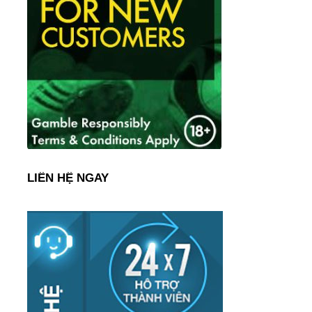
LIÊN HỆ NGAY