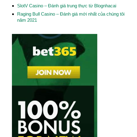
SlotV Casino – Đánh giá trung thực từ Blognhacai
Raging Bull Casino – Đánh giá mới nhất của chúng tôi
năm 2021