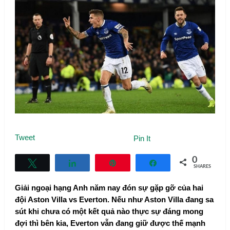
Tweet
Pin It
0
Tweet
Share
Pin
Share
SHARES
Giải ngoại hạng Anh năm nay đón sự gặp gỡ của hai
đội Aston Villa vs Everton. Nếu như Aston Villa đang sa
sút khi chưa có một kết quả nào thực sự đáng mong
đợi thì bên kia, Everton vẫn đang giữ được thế mạnh