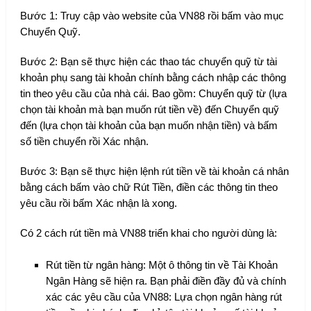
Bước 1: Truy cập vào website của VN88 rồi bấm vào mục
Chuyển Quỹ.
Bước 2: Bạn sẽ thực hiện các thao tác chuyển quỹ từ tài
khoản phụ sang tài khoản chính bằng cách nhập các thông
tin theo yêu cầu của nhà cái. Bao gồm: Chuyển quỹ từ (lựa
chọn tài khoản mà bạn muốn rút tiền về) đến Chuyển quỹ
đến (lựa chọn tài khoản của bạn muốn nhận tiền) và bấm
số tiền chuyển rồi Xác nhận.
Bước 3: Bạn sẽ thực hiện lệnh rút tiền về tài khoản cá nhân
bằng cách bấm vào chữ Rút Tiền, điền các thông tin theo
yêu cầu rồi bấm Xác nhận là xong.
Có 2 cách rút tiền mà VN88 triển khai cho người dùng là:
Rút tiền từ ngân hàng: Một ô thông tin về Tài Khoản
Ngân Hàng sẽ hiện ra. Bạn phải điền đầy đủ và chính
xác các yêu cầu của VN88: Lựa chọn ngân hàng rút