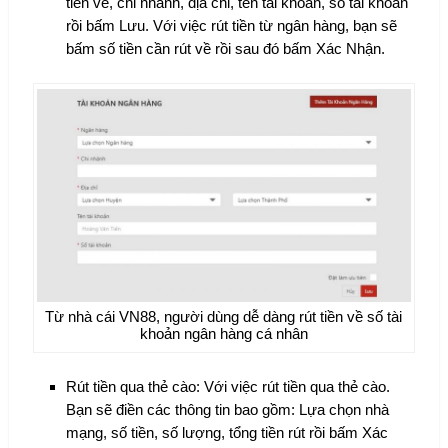
tiền về, chi nhánh, địa chỉ, tên tài khoản, số tài khoản
rồi bấm Lưu. Với việc rút tiền từ ngân hàng, bạn sẽ
bấm số tiền cần rút về rồi sau đó bấm Xác Nhận.
Từ nhà cái VN88, người dùng dễ dàng rút tiền về số tài
khoản ngân hàng cá nhân
Rút tiền qua thẻ cào: Với việc rút tiền qua thẻ cào.
Bạn sẽ điền các thông tin bao gồm: Lựa chọn nhà
mạng, số tiền, số lượng, tổng tiền rút rồi bấm Xác