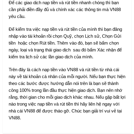
Để các giao dịch nạp tiền và rút tiền nhanh chóng thì bạn
cần phải điền đầy đủ và chính xác các thông tin mà VN88
yêu cầu.
Để kiểm tra việc nạp tiền và rút tiền của mình thì bạn đăng
nhập vào tài khoản rồi chọn Quỹ, chọn Lịch sử, Chọn Gửi
tiền hoặc chọn Rút tiền. Thêm vào đó, bạn sẽ bấm chọn
ngày, loại và trạng thái giao dịch sau đó bấm Xác nhận để
kiểm tra lịch sử các lần giao dịch của mình.
Trên đây là cách nạp tiền vào VN88 và rút tiền từ nhà cái
này về tài khoản cá nhân của mỗi người. Nếu bạn thực hiện
theo các bước được hướng dẫn nói trên là bạn sẽ thành
công 100% trong lần đầu thực hiện giao dịch. Bạn nên nhớ
rằng, thời gian cho mỗi giao dịch khác nhau. Nếu gặp bất lợi
nào trong việc nạp tiền và rút tiền thì hãy liên hệ ngay với
nhà cái VN88 để được tháo gỡ. Chúc bạn giải trí vui vẻ tại
VN88.