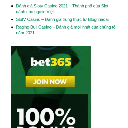
Đánh giá Sloty Casino 2021 – Thành phố của Slot
dành cho người Việt
SlotV Casino – Đánh giá trung thực từ Blognhacai
Raging Bull Casino – Đánh giá mới nhất của chúng tôi
năm 2021