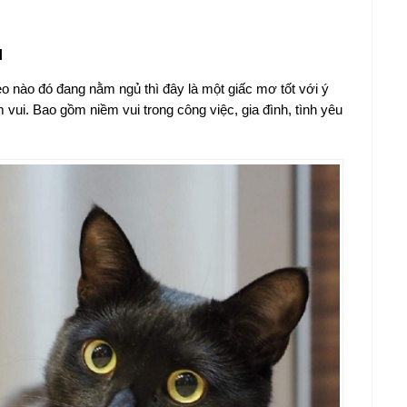
ủ
 nào đó đang nằm ngủ thì đây là một giấc mơ tốt với ý
vui. Bao gồm niềm vui trong công việc, gia đình, tình yêu