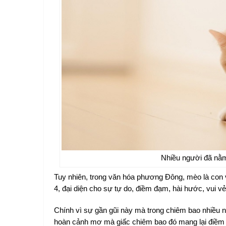
Nhiều người đã nằ
Tuy nhiên, trong văn hóa phương Đông, mèo là con v
4, đại diện cho sự tự do, điềm đạm, hài hước, vui vẻ
Chính vì sự gần gũi này mà trong chiêm bao nhiều 
hoàn cảnh mơ mà giấc chiêm bao đó mang lại điềm 