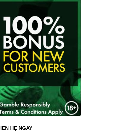
LIÊN HỆ NGAY