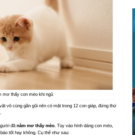
m mơ thấy con mèo khi ngủ
ật vô cùng gần gũi nên có mặt trong 12 con giáp, đứng thứ
.
người đã
nằm mơ thấy mèo
. Tùy vào hình dáng con mèo,
báo tốt hay không. Cụ thể như sau: