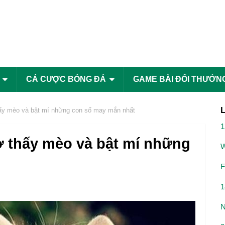
CÁ CƯỢC BÓNG ĐÁ
GAME BÀI ĐỔI THƯỞN
L
ấy mèo và bật mí những con số may mắn nhất
 thấy mèo và bật mí những
N