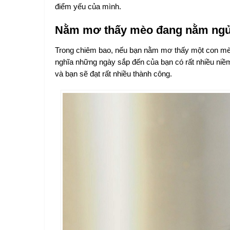
điểm yếu của mình.
Nằm mơ thấy mèo đang nằm ng
Trong chiêm bao, nếu bạn nằm mơ thấy một con mèo
nghĩa những ngày sắp đến của bạn có rất nhiều niềm 
và bạn sẽ đạt rất nhiều thành công.