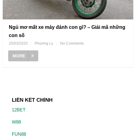
Ngủ mơ mất xe máy đánh con gì? – Giải mã những
con số
25/03/2020
|
Phương Ly
|
No Comments
MORE
LIÊN KẾT CHÍNH
12BET
W88
FUN88