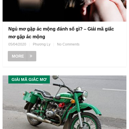
Ngủ mơ gặp ác mộng đánh số gì? – Giải mã giấc
mơ gặp ác mộng
05/04/2020
|
Phương Ly
|
No Comments
MORE
GIẢI MÃ GIẤC MƠ