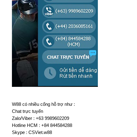
W88 có nhiều cổng hỗ trợ như :
Chat trực tuyến
Zalo/Viber : +63 9989602209
Hotline HCM : +84 844584288
Skype : CSViet.w88