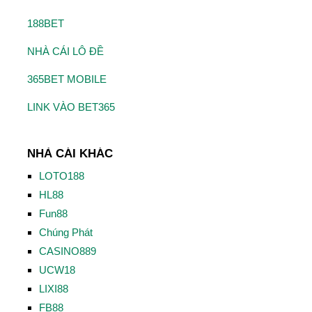
188BET
NHÀ CÁI LÔ ĐỀ
365BET MOBILE
LINK VÀO BET365
NHÀ CÁI KHÁC
LOTO188
HL88
Fun88
Chúng Phát
CASINO889
UCW18
LIXI88
FB88