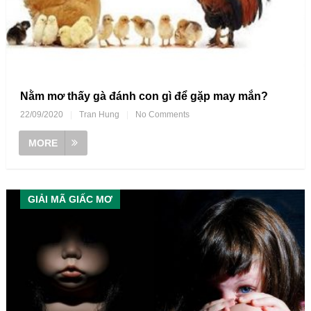
Nằm mơ thấy gà đánh con gì để gặp may mắn?
22/09/2020
|
Tran Hung
|
No Comments
MORE
GIẢI MÃ GIẤC MƠ