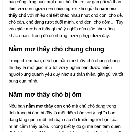
nào cũng từng nuôi một chú chó. Do có sự gần gũi và thân
thiết với con người nên nhiều người khi ngủ đã
nằm mơ
thấy chó
với nhiều chi tiết khác nhau như: chó con, chó đẻ,
chó cắn, chó đang rượt đuổi mình, chó đen, chó đốm… Tùy
vào giấc mơ bạn thấy gì mà ý nghĩa của giấc như cũng
khác nhau. Trong đó có những trường hợp dưới đây:
Nằm mơ thấy chó chung chung
Trong chiêm bao, nếu bạn nằm mơ thấy chó chung chung
thì đây là một giấc mơ tốt với ý nghĩa bạn được nhiều
người xung quanh yêu quý nhờ sự thân thiện, gần gũi và tốt
bụng của mình.
Nằm mơ thấy chó bị ốm
Nếu bạn
nằm mơ thấy con chó
mà chú chó đang trọng
tình trạng bị ốm thì đây là một điềm báo với ý nghĩa bạn
đang lãng quên một tình bạn nào đó khiến người bạn của
mình cảm thấy buồn. Không biết lý do gì mà bạn tạm quên