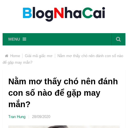
MENU
Home
Giải mã giấc mơ
Nằm mơ thấy chó nên đánh con số nào
để gặp may mắn?
Nằm mơ thấy chó nên đánh
con số nào để gặp may
mắn?
Tran Hung
|
28/09/2020