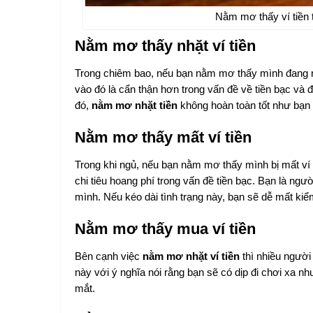
Nằm mơ thấy ví tiền 
Nằm mơ thấy nhặt ví tiền
Trong chiêm bao, nếu bạn nằm mơ thấy mình đang nh
vào đó là cẩn thận hơn trong vấn đề về tiền bạc và 
đó,
nằm mơ nhặt tiền
không hoàn toàn tốt như bạn 
Nằm mơ thấy mất ví tiền
Trong khi ngủ, nếu bạn nằm mơ thấy mình bị mất ví 
chi tiêu hoang phí trong vấn đề tiền bạc. Bạn là ngườ
mình. Nếu kéo dài tình trạng này, bạn sẽ dễ mất kiểm
Nằm mơ thấy mua ví tiền
Bên cạnh việc
nằm mơ nhặt ví tiền
thì nhiều ngườ
này với ý nghĩa nói rằng bạn sẽ có dịp đi chơi xa n
mắt.