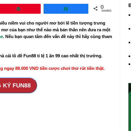
B
0
Pin
Share
SHARES
iều niềm vui cho người mơ bởi lẽ tiền tượng trưng
ấc mơ của bạn như thế nào mà bản thân nên đưa ra một
ne
. Nếu bạn quan tâm đến vấn đề này thì hãy cùng tham
 cái lô đề Fun88 tỉ lệ 1 ăn 99 cao nhất thị trường.
g ngay 88.000 VND tiền cược chơi thử rút tiền thật.
 KÝ FUN88