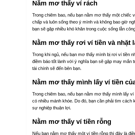
Nằm mơ thấy ví rách
Trong chiêm bao, nếu bạn nằm mơ thấy một chiếc ví 
chấp và luôn sống theo ý mình và không bao giờ ngh
bạn sẽ gặp nhiều khó khăn trong cuộc sống lẫn công
Nằm mơ thấy rơi ví tiền và nhặt 
Trong khi ngủ, nếu bạn mơ thấy mình bị rơi ví tiền 
điềm báo tốt lành với ý nghĩa bạn sẽ gặp may mắn t
tài chính sẽ đến bên bạn.
Nằm mơ thấy mình lấy ví tiền củ
Trong chiêm bao, nếu bạn nằm mơ thấy mình lấy ví t
có nhiều mánh khóe. Do đó, bạn cần phải tìm cách 
sự nghiệp thuận lợi.
Nằm mơ thấy ví tiền rỗng
Nếu bạn nằm mơ thấy một ví tiền rỗng thì đây là đi