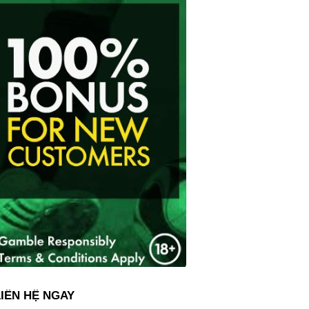
LIÊN HỆ NGAY