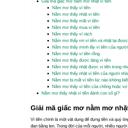
Giải mã giấc mơ nằm mơ nhặt ví tiền
Nằm mơ thấy ví tiền
Nằm mơ thấy nhặt ví tiền
Nằm mơ thấy mất ví tiền
Nằm mơ thấy mua ví tiền
Nằm mơ thấy ví rách
Nằm mơ thấy rơi ví tiền và nhặt lại được
Nằm mơ thấy mình lấy ví tiền của người
Nằm mơ thấy ví tiền rỗng
Nằm mơ thấy được tặng ví tiền
Nằm mơ thấy nhặt được ví tiền trong nh
Nằm mơ thấy nhặt ví tiền của người nhà
Nằm mơ bị mất ví tiền lúc nào không biế
Nằm mơ thấy ví tiền của chồng hoặc vợ 
Nằm mơ thấy nhặt ví tiền đánh con số gì?
Giải mã giấc mơ nằm mơ nhặt 
Ví tiền chính là một vật dụng để đựng tiền và quý 
đan bằng len. Trong đời của mỗi người, nhiều người