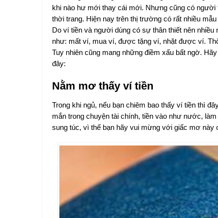
khi nào hư mới thay cái mới. Nhưng cũng có người 
thời trang. Hiện nay trên thị trường có rất nhiều 
Do ví tiền và người dùng có sự thân thiết nên nhiều 
như: mất ví, mua ví, được tặng ví, nhặt được ví. Thô
Tuy nhiên cũng mang những điềm xấu bất ngờ. Hãy
đây:
Nằm mơ thấy ví tiền
Trong khi ngủ, nếu bạn chiêm bao thấy ví tiền thì đ
mắn trong chuyện tài chính, tiền vào như nước, làm
sung túc, vì thế bạn hãy vui mừng với giấc mơ này 