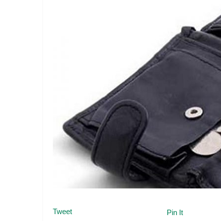
Tweet
Pin It