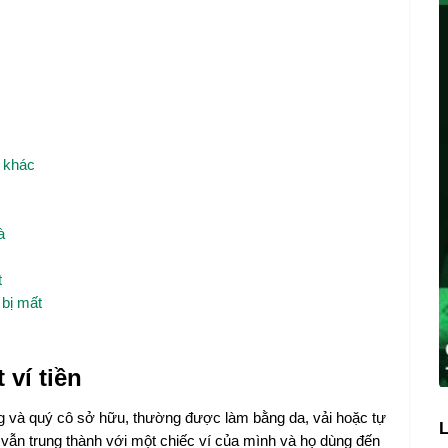
 khác
à
t
bị mất
ví tiền
ông và quý cô sở hữu, thường được làm bằng da, vải hoặc tự
 vẫn trung thành với một chiếc ví của mình và họ dùng đến