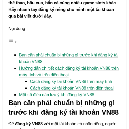
thể thao, bầu cua, bắn cá cùng nhiều game slots khác.
Hãy nhanh tay đăng ký riêng cho mình một tài khoản
qua bài viết dưới đây.
Nội dung
Bạn cần phải chuẩn bị những gì trước khi đăng ký tài
khoản VN88
Hướng dẫn chi tiết cách đăng ký tài khoản VN88 trên
máy tính và trên điện thoại
Cách đăng ký tài khoản VN88 trên máy tính
Cách đăng ký tài khoản VN88 trên điện thoại
Một số điều cần lưu ý khi đăng ký VN88
Bạn cần phải chuẩn bị những gì
trước khi đăng ký tài khoản VN88
Để
đăng ký VN88
với một tài khoản cá nhân riêng, người