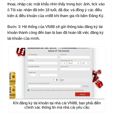
thoại, nhập các mật khẩu nhìn thấy trong bức ảnh, tick vào
ô Tôi xác nhận đã trên 18 tuổi, đã đọc và đồng ý các điều
kiện & điều khoản của vn88 khi tham gia rồi bấm Đăng Ký.
Bước 3: Hệ thống của VN88 sẽ gửi thông báo đăng ký tài
khoản thành công đến bạn là bạn đã hoàn tất việc đăng ký
tài khoản của mình.
Khi đăng ký tài khoản tại nhà cái VN88, bạn phải điền
chính xác thông tin mà nhà cái yêu cầu