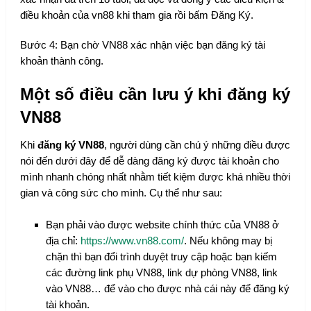
điều khoản của vn88 khi tham gia rồi bấm Đăng Ký.
Bước 4: Bạn chờ VN88 xác nhận việc bạn đăng ký tài
khoản thành công.
Một số điều cần lưu ý khi đăng ký
VN88
Khi
đăng ký VN88
, người dùng cần chú ý những điều được
nói đến dưới đây để dễ dàng đăng ký được tài khoản cho
mình nhanh chóng nhất nhằm tiết kiệm được khá nhiều thời
gian và công sức cho mình. Cụ thể như sau:
Bạn phải vào được website chính thức của VN88 ở
địa chỉ:
https://www.vn88.com/
. Nếu không may bị
chặn thì bạn đổi trình duyệt truy cập hoặc bạn kiếm
các đường link phụ VN88, link dự phòng VN88, link
vào VN88… để vào cho được nhà cái này để đăng ký
tài khoản.