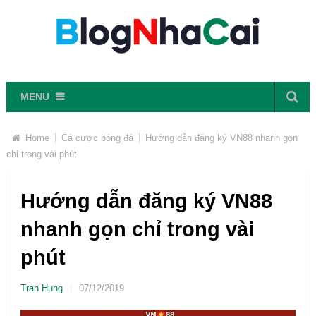
MENU
Home
Cá cược bóng đá
Hướng dẫn đăng ký VN88 nhanh gọn
chỉ trong vài phút
Hướng dẫn đăng ký VN88
nhanh gọn chỉ trong vài
phút
Tran Hung
|
07/12/2019