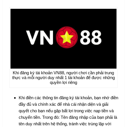
Khi đăng ký tài khoản VN88, người chơi cần phải trung
thực và mỗi người duy nhất 1 tài khoản để được những
quyền lợi riêng
Khi điền các thông tin đăng ký tài khoản, bạn nhớ điền
đầy đủ và chính xác để nhà cái nhận diện và giải
quyết cho bạn nếu gặp bất lợi trong việc nạp tiền và
chuyển tiền. Trong đó: Tên đăng nhập của bạn phải là
tên duy nhất trên hệ thống, tránh việc trùng lặp với