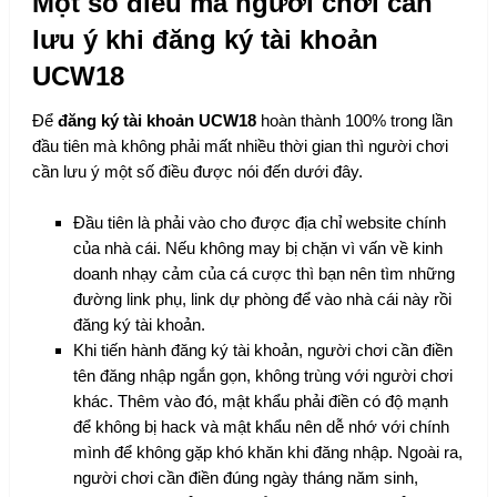
Một số điều mà người chơi cần
lưu ý khi đăng ký tài khoản
UCW18
Để
đăng ký tài khoản UCW18
hoàn thành 100% trong lần
đầu tiên mà không phải mất nhiều thời gian thì người chơi
cần lưu ý một số điều được nói đến dưới đây.
Đầu tiên là phải vào cho được địa chỉ website chính
của nhà cái. Nếu không may bị chặn vì vấn về kinh
doanh nhạy cảm của cá cược thì bạn nên tìm những
đường link phụ, link dự phòng để vào nhà cái này rồi
đăng ký tài khoản.
Khi tiến hành đăng ký tài khoản, người chơi cần điền
tên đăng nhập ngắn gọn, không trùng với người chơi
khác. Thêm vào đó, mật khẩu phải điền có độ mạnh
để không bị hack và mật khẩu nên dễ nhớ với chính
mình để không gặp khó khăn khi đăng nhập. Ngoài ra,
người chơi cần điền đúng ngày tháng năm sinh,