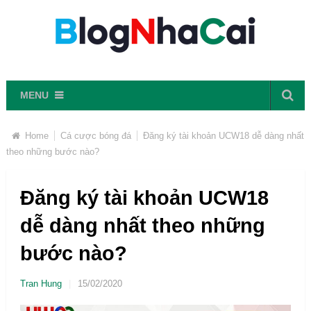
MENU
Home
Cá cược bóng đá
Đăng ký tài khoản UCW18 dễ dàng nhất
theo những bước nào?
Đăng ký tài khoản UCW18
dễ dàng nhất theo những
bước nào?
Tran Hung
|
15/02/2020