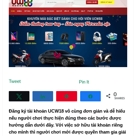
Tweet
Pin It
0
Tweet
Share
Pin
Share
SHARES
Đăng ký tài khoản UCW18 vô cùng đơn giản và dễ hiểu
nếu người chơi thực hiện đúng theo các bước được
hướng dẫn dưới đây. Với việc sở hữu tài khoản riêng
cho mình thì người chơi mới được quyền tham gia giải