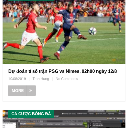
Dự đoán tỉ số trận PSG vs Nimes, 02h00 ngày 12/8
10/08/2019
|
Tran Hung
|
No Comments
MORE
CÁ CƯỢC BÓNG ĐÁ