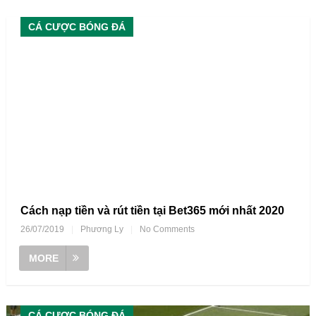
CÁ CƯỢC BÓNG ĐÁ
Cách nạp tiền và rút tiền tại Bet365 mới nhất 2020
26/07/2019
|
Phương Ly
|
No Comments
MORE
CÁ CƯỢC BÓNG ĐÁ