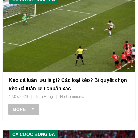
Kèo đá luân lưu là gì? Các loại kèo? Bí quyết chọn
kèo đá luân lưu chuẩn xác
17/07/2020
|
Tran Hung
|
No Comments
MORE
CÁ CƯỢC BÓNG ĐÁ