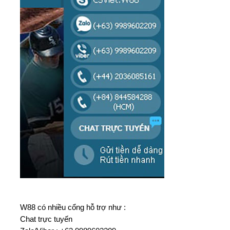
W88 có nhiều cổng hỗ trợ như :
Chat trực tuyến