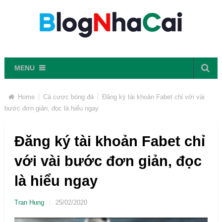
MENU
Home
Cá cược bóng đá
Đăng ký tài khoản Fabet chỉ với vài
bước đơn giản, đọc là hiểu ngay
Đăng ký tài khoản Fabet chỉ
với vài bước đơn giản, đọc
là hiểu ngay
Tran Hung
|
25/02/2020