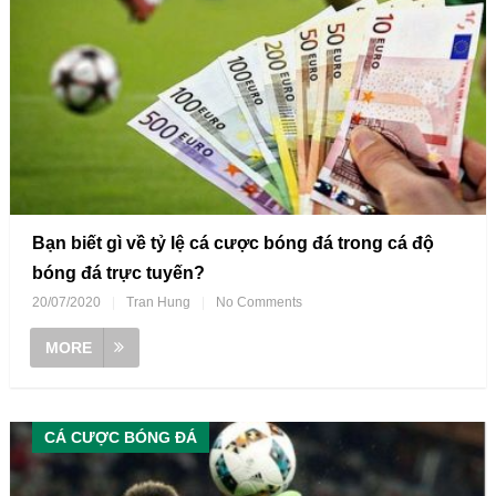
Bạn biết gì về tỷ lệ cá cược bóng đá trong cá độ
bóng đá trực tuyến?
20/07/2020
|
Tran Hung
|
No Comments
MORE
CÁ CƯỢC BÓNG ĐÁ