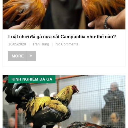
Luật chơi đá gà cựa sắt Campuchia như thế nào?
16/05/2020
|
Tran Hung
|
No Comments
MORE
KINH NGHIỆM ĐÁ GÀ