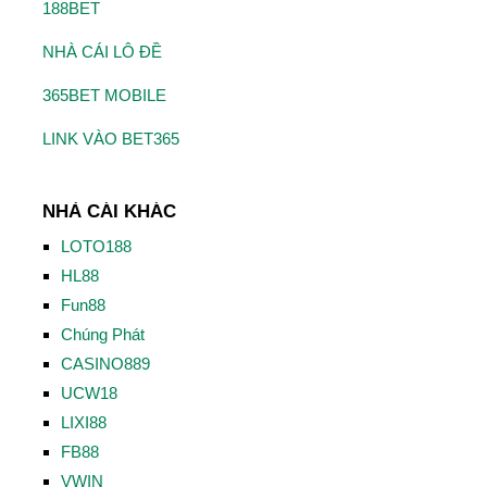
188BET
NHÀ CÁI LÔ ĐỀ
365BET MOBILE
LINK VÀO BET365
NHÀ CÁI KHÁC
LOTO188
HL88
Fun88
Chúng Phát
CASINO889
UCW18
LIXI88
FB88
VWIN