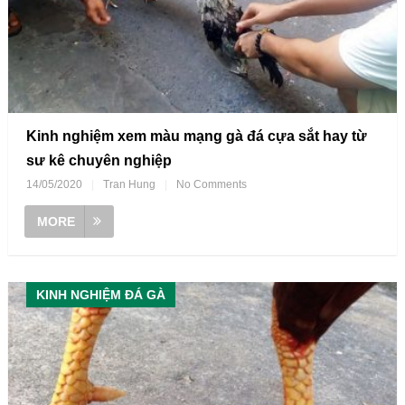
Kinh nghiệm xem màu mạng gà đá cựa sắt hay từ
sư kê chuyên nghiệp
14/05/2020
|
Tran Hung
|
No Comments
MORE
KINH NGHIỆM ĐÁ GÀ