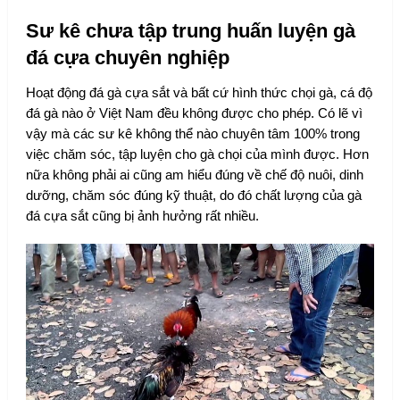
Sư kê chưa tập trung huấn luyện gà
đá cựa chuyên nghiệp
Hoạt động đá gà cựa sắt và bất cứ hình thức chọi gà, cá độ
đá gà nào ở Việt Nam đều không được cho phép. Có lẽ vì
vậy mà các sư kê không thể nào chuyên tâm 100% trong
việc chăm sóc, tập luyện cho gà chọi của mình được. Hơn
nữa không phải ai cũng am hiểu đúng về chế độ nuôi, dinh
dưỡng, chăm sóc đúng kỹ thuật, do đó chất lượng của gà
đá cựa sắt cũng bị ảnh hưởng rất nhiều.