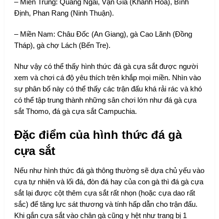
– Miền Trung: Quảng Ngãi, Vạn Giã (Khánh Hòa), Bình
Định, Phan Rang (Ninh Thuận).
– Miền Nam: Châu Đốc (An Giang), gà Cao Lãnh (Đồng
Tháp), gà chợ Lách (Bến Tre).
Như vậy có thể thấy hình thức đá gà cựa sắt được người
xem và chơi cá độ yêu thích trên khắp mọi miền. Nhìn vào
sự phân bố này có thể thấy các trận đấu khá rải rác và khó
có thể tập trung thành những sân chơi lớn như đá gà cựa
sắt Thomo, đá gà cựa sắt Campuchia.
Đặc điểm của hình thức đá gà
cựa sắt
Nếu như hình thức đá gà thông thường sẽ dựa chủ yếu vào
cựa tự nhiên và lối đá, đòn đá hay của con gà thì đá gà cựa
sắt lại được cột thêm cựa sắt rất nhọn (hoặc cựa dao rất
sắc) để tăng lực sát thương và tính hấp dẫn cho trận đấu.
Khi gắn cựa sắt vào chân gà cũng y hệt như trang bị 1