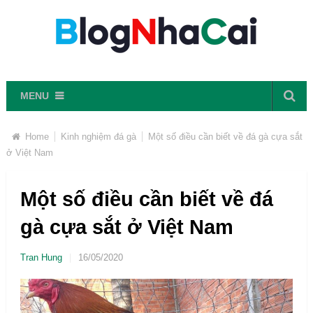
MENU
Home
Kinh nghiệm đá gà
Một số điều cần biết về đá gà cựa sắt
ở Việt Nam
Một số điều cần biết về đá
gà cựa sắt ở Việt Nam
Tran Hung
|
16/05/2020