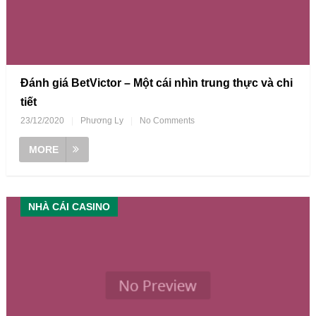
Đánh giá BetVictor – Một cái nhìn trung thực và chi
tiết
23/12/2020
|
Phương Ly
|
No Comments
MORE
NHÀ CÁI CASINO