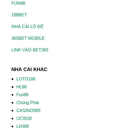
FUN88
188BET
NHÀ CÁI LÔ ĐỀ
365BET MOBILE
LINK VÀO BET365
NHÀ CÁI KHÁC
LOTO188
HL88
Fun88
Chúng Phát
CASINO889
UCW18
LIXI88