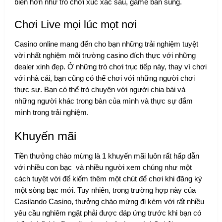
biến hơn như trò chơi xúc xắc sáu, game bắn súng.
Chơi Live mọi lúc mọt nơi
Casino online mang đến cho bạn những trải nghiệm tuyệt
vời nhất nghiệm môi trường casino đích thực với những
dealer xinh đẹp. Ở những trò chơi trục tiếp này, thay vì chơi
với nhà cái, bạn cũng có thể chơi với những người chơi
thực sự. Bạn có thể trò chuyện với người chia bài và
những người khác trong bàn của mình và thực sự đắm
mình trong trải nghiệm.
Khuyến mãi
Tiền thưởng chào mừng là 1 khuyến mãi luôn rất hấp dẫn
với nhiều con bạc và nhiều người xem chúng như một
cách tuyệt vời để kiếm thêm một chút để chơi khi đăng ký
một sòng bạc mới. Tuy nhiên, trong trường hợp này của
Casilando Casino, thưởng chào mừng đi kèm với rất nhiều
yêu cầu nghiêm ngặt phải được đáp ứng trước khi bạn có