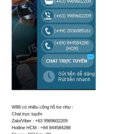
W88 có nhiều cổng hỗ trợ như :
Chat trực tuyến
Zalo/Viber : +63 9989602209
Hotline HCM : +84 844584288