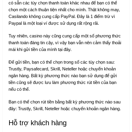
có sẵn các tùy chọn thanh toán khác nhau để bạn có thể
chọn một cách thuận tiện nhất cho mình. Thật không may,
Casilando không cung cấp PayPal. Đây là 1 điểm trừ vì
Paypal là một loại ví được sử dụng rất rộng rãi.
Tuy nhiên, casino này cũng cung cấp một số phương thức
thanh toán đáng tin cậy, vì vậy bạn vẫn nên cảm thấy thoải
mái khi gửi tiền của mình tại đây.
Để gửi tiền, bạn có thể chọn trong số các tùy chọn sau:
Trustly, Paysafecard, Skrill, Neteller hoặc chuyển khoản
ngân hàng. Bất kỳ phương thức nào bạn sử dụng để gửi
tiền cũng sẽ được lưu làm phương thức rút tiền của bạn
nếu có thể.
Bạn có thể chọn rút tiền bằng bất kỳ phương thức nào sau
đây: Trustly, Skrill, Neteller hoặc chuyển khoản ngân hàng.
Hỗ trợ khách hàng