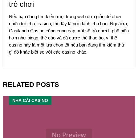
trò chơi
Nếu bạn đang tìm kiếm một trang web đơn giản để chơi
nhiều trò chơi casino, thì đây là nơi dành cho bạn. Ngoài ra,
Casilando Casino cũng cung cấp một số trò chơi ít phổ biến
hơn như bingo, thẻ cào và cá cược thể thao ảo, vì thế
casino này là một lựa chọn tốt nếu bạn đang tìm kiếm thứ
gì đó khác biệt so với các casino khác.
RELATED POSTS
NHÀ CÁI CASINO