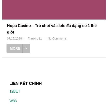
Hopa Casino – Trò chơi và slots đa dạng số 1 thế
giới
07/12/2020
|
Phương Ly
|
No Comments
MORE
LIÊN KẾT CHÍNH
12BET
W88