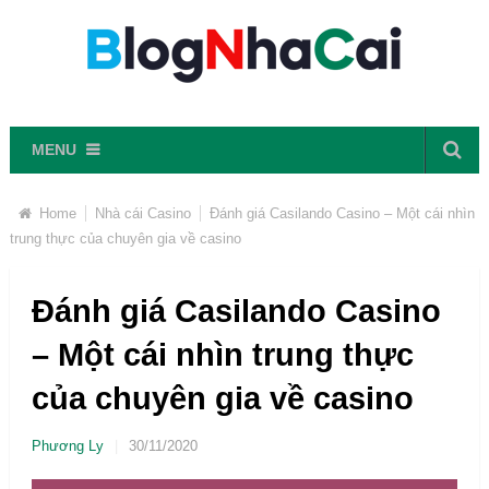
MENU
Home
Nhà cái Casino
Đánh giá Casilando Casino – Một cái nhìn
trung thực của chuyên gia về casino
Đánh giá Casilando Casino
– Một cái nhìn trung thực
của chuyên gia về casino
Phương Ly
|
30/11/2020