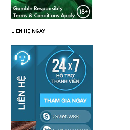
LIÊN HỆ NGAY