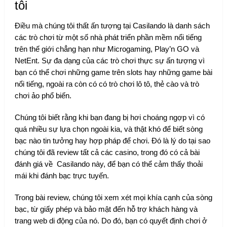
tôi
Điều mà chúng tôi thất ấn tượng tại Casilando là danh sách
các trò chơi từ một số nhà phát triển phần mềm nổi tiếng
trên thế giới chẳng hạn như Microgaming, Play’n GO và
NetEnt. Sự đa dạng của các trò chơi thực sự ấn tượng vì
bạn có thể chơi những game trên slots hay những game bài
nổi tiếng, ngoài ra còn có có trò chơi lô tô, thẻ cào và trò
chơi ảo phổ biến.
Chúng tôi biết rằng khi bạn đang bị hơi choáng ngợp vì có
quá nhiều sự lựa chọn ngoài kia, và thật khó để biết sòng
bạc nào tin tưởng hay hợp pháp để chơi. Đó là lý do tại sao
chúng tôi đã review tất cả các casino, trong đó có cả bài
đánh giá về Casilando này, để bạn có thể cảm thấy thoải
mái khi đánh bạc trực tuyến.
Trong bài review, chúng tôi xem xét mọi khía cạnh của sòng
bạc, từ giấy phép và bảo mật đến hỗ trợ khách hàng và
trang web di động của nó. Do đó, bạn có quyết định chơi ở