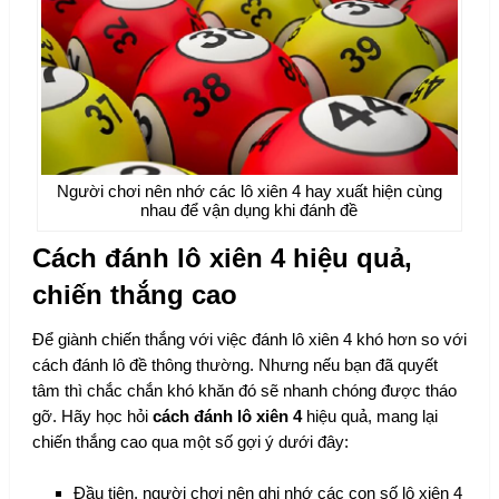
Người chơi nên nhớ các lô xiên 4 hay xuất hiện cùng
nhau để vận dụng khi đánh đề
Cách đánh lô xiên 4 hiệu quả,
chiến thắng cao
Để giành chiến thắng với việc đánh lô xiên 4 khó hơn so với
cách đánh lô đề thông thường. Nhưng nếu bạn đã quyết
tâm thì chắc chắn khó khăn đó sẽ nhanh chóng được tháo
gỡ. Hãy học hỏi
cách
đánh lô xiên 4
hiệu quả, mang lại
chiến thắng cao qua một số gợi ý dưới đây:
Đầu tiên, người chơi nên ghi nhớ các con số lô xiên 4