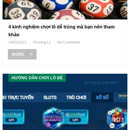
4 kinh nghiệm chơi lô dễ trúng mà bạn nên tham
khảo
23/01/2021
|
Phương Ly
|
No Comments
MORE
HƯỚNG DẪN CHƠI LÔ ĐỀ