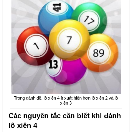
Trong đánh đề, lô xiên 4 ít xuất hiện hơn lô xiên 2 và lô
xiên 3
Các nguyên tắc cần biết khi đánh
lô xiên 4