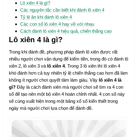
Lô xiên 4 là gì?
Các nguyên tắc cần biết khi đánh lô xiên 4
Tỷ lệ ăn khi đánh lô xiên 4
Các con số lô xiên 4 hay về với nhau
Cách đánh lô xiên 4 hiệu quả, chiến thắng cao
Lô xiên 4 là gì?
Trong khi đánh đề, phương pháp đánh lô xiên được rất
nhiều người chơi vận dụng để kiếm tiền, trong đó có đánh lô
xiên 2, lô xiên 3 và
lô xiên 4
. Trong 3 lô xiên thì lô xiên 4
khó đánh hơn cả tuy nhiên tỷ lệ chiến thắng cao hơn đã làm
không ít người chơi quyết tâm làm giàu. Vậy
lô xiên 4 là
gì?
Đây là cách đánh xiên mà người chơi sẽ tìm ra 4 con
số để tạo nên một bộ xiên 4 hoàn chỉnh nhất. 4 con số này
sẽ cùng xuất hiện trong một bảng xổ số kiến thiết trong
ngày mà người chơi lựa chọn để đánh đề.