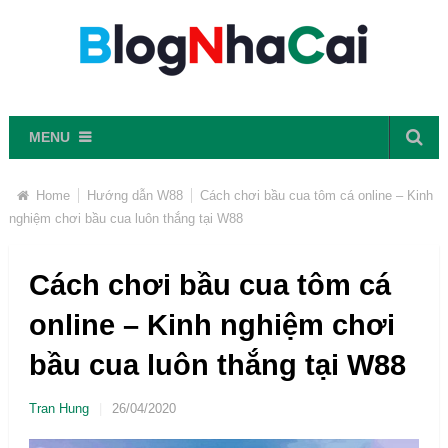
MENU
Home
Hướng dẫn W88
Cách chơi bầu cua tôm cá online – Kinh
nghiệm chơi bầu cua luôn thắng tại W88
Cách chơi bầu cua tôm cá
online – Kinh nghiệm chơi
bầu cua luôn thắng tại W88
Tran Hung
|
26/04/2020