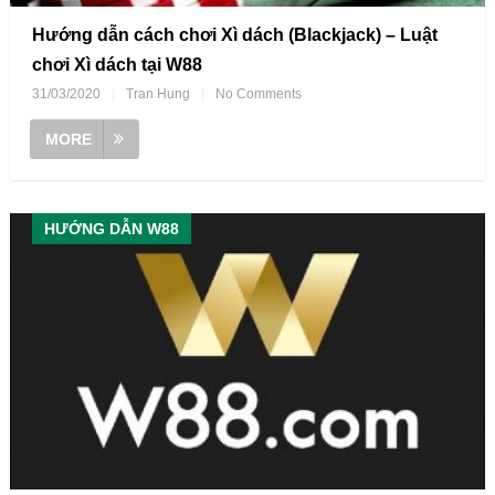
Hướng dẫn cách chơi Xì dách (Blackjack) – Luật
chơi Xì dách tại W88
31/03/2020
|
Tran Hung
|
No Comments
MORE
HƯỚNG DẪN W88