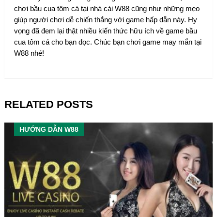
chơi bầu cua tôm cá tại nhà cái W88 cũng như những mẹo
giúp người chơi dễ chiến thắng với game hấp dẫn này. Hy
vọng đã đem lại thật nhiều kiến thức hữu ích về game bầu
cua tôm cá cho bạn đọc. Chúc bạn chơi game may mắn tại
W88 nhé!
RELATED POSTS
HƯỚNG DẪN W88