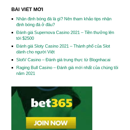
BÀI VIẾT MỚI
Nhận định bóng đá là gì? Nên tham khảo tips nhận
định bóng đá ở đâu?
Đánh giá Supernova Casino 2021 – Tiền thưởng lên
tới $2500
Đánh giá Sloty Casino 2021 – Thành phố của Slot
dành cho người Việt
SlotV Casino – Đánh giá trung thực từ Blognhacai
Raging Bull Casino – Đánh giá mới nhất của chúng tôi
năm 2021