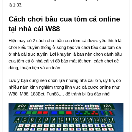
là 1:33.
Cách chơi bầu cua tôm cá online
tại nhà cái W88
Hiện nay có 2 cách chơi bầu cua tôm cá được yêu thích là
chơi kiểu truyền thống ở sòng bạc và chơi bầu cua tôm cá
ở nhà cái trực tuyến. Lời khuyên là bạn nên chọn đánh bầu
cua tôm cá ở nhà cái vì độ bảo mật tốt hơn, cách chơi dễ
dàng, thuận tiện và an toàn.
Lưu ý bạn cũng nên chọn lựa những nhà cái lớn, uy tín, có
nhiều năm kinh nghiệm trong lĩnh vực cá cược online như
W88, M88, 188Bet, Fun88,… để tránh bị lừa đảo nhé!