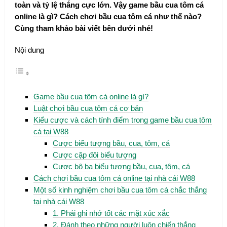
toàn và tỷ lệ thắng cực lớn. Vậy game bầu cua tôm cá
online là gì? Cách chơi bầu cua tôm cá như thế nào?
Cùng tham khảo bài viết bên dưới nhé!
Nội dung
Game bầu cua tôm cá online là gì?
Luật chơi bầu cua tôm cá cơ bản
Kiểu cược và cách tính điểm trong game bầu cua tôm
cá tại W88
Cược biểu tượng bầu, cua, tôm, cá
Cược cặp đôi biểu tượng
Cược bộ ba biểu tượng bầu, cua, tôm, cá
Cách chơi bầu cua tôm cá online tại nhà cái W88
Một số kinh nghiệm chơi bầu cua tôm cá chắc thắng
tại nhà cái W88
1. Phải ghi nhớ tốt các mặt xúc xắc
2. Đánh theo những người luôn chiến thắng