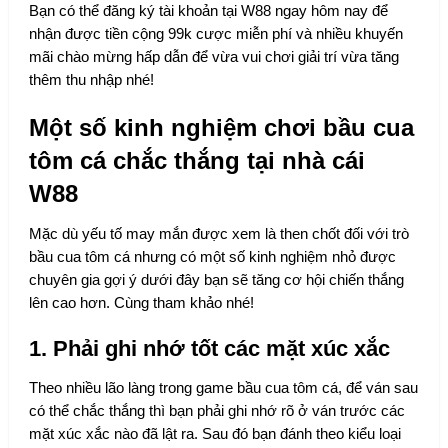
Bạn có thể đăng ký tài khoản tại W88 ngay hôm nay để
nhận được tiền cộng 99k cược miễn phí và nhiều khuyến
mãi chào mừng hấp dẫn để vừa vui chơi giải trí vừa tăng
thêm thu nhập nhé!
Một số kinh nghiệm chơi bầu cua
tôm cá chắc thắng tại nhà cái
W88
Mặc dù yếu tố may mắn được xem là then chốt đối với trò
bầu cua tôm cá nhưng có một số kinh nghiệm nhỏ được
chuyên gia gợi ý dưới đây bạn sẽ tăng cơ hội chiến thắng
lên cao hơn. Cùng tham khảo nhé!
1. Phải ghi nhớ tốt các mặt xúc xắc
Theo nhiều lão làng trong game bầu cua tôm cá, để ván sau
có thể chắc thắng thì bạn phải ghi nhớ rõ ở ván trước các
mặt xúc xắc nào đã lật ra. Sau đó bạn đánh theo kiểu loại