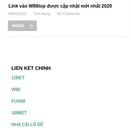
Link vào W88top được cập nhật mới nhất 2020
09/04/2020
|
Tran Hung
|
No Comments
MORE
LIÊN KẾT CHÍNH
12BET
W88
FUN88
188BET
NHÀ CÁI LÔ ĐỀ