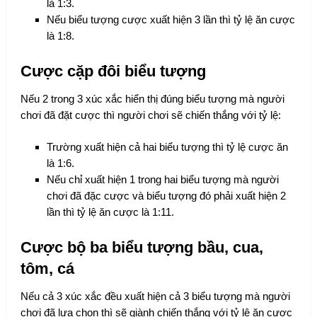
là 1:3.
Nếu biểu tượng cược xuất hiện 3 lần thì tỷ lệ ăn cược
là 1:8.
Cược cặp đôi biểu tượng
Nếu 2 trong 3 xúc xắc hiển thị đúng biểu tượng mà người
chơi đã đặt cược thì người chơi sẽ chiến thắng với tỷ lệ:
Trường xuất hiện cả hai biểu tượng thì tỷ lệ cược ăn
là 1:6.
Nếu chỉ xuất hiện 1 trong hai biểu tượng mà người
chơi đã đặc cược và biểu tượng đó phải xuất hiện 2
lần thì tỷ lệ ăn cược là 1:11.
Cược bộ ba biểu tượng bầu, cua,
tôm, cá
Nếu cả 3 xúc xắc đều xuất hiện cả 3 biểu tượng mà người
chơi đã lựa chọn thì sẽ giành chiến thắng với tỷ lệ ăn cược