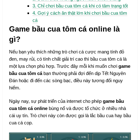
3. Chỉ chơi bầu cua tôm cá khi có tâm trạng tốt
4. Gợi ý cách ăn thật lớn khi chơi bầu cua tôm
cá
Game bầu cua tôm cá online là
gì?
Nếu bạn yêu thích những trò chơi cá cược mang tính đỏ
đen, may rủi, có tính chất giải trí cao thì bầu cua tôm cá là
một lựa chọn phù hợp. Trước đây mỗi khi muốn chơi
game
bầu cua tôm cá
bạn thường phải đợi đến dịp Tết Nguyên
Đán hoặc đi đến các sòng bạc, điều này tương đối nguy
hiểm.
Ngày nay, sự phát triển của internet cho phép
game bầu
cua tôm cá online
bùng nổ và được tổ chức ở nhiều nhà
cái uy tín. Trò chơi này còn được gọi là lắc bầu cua hay bầu
cua cá cọp.